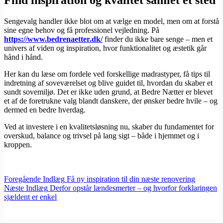
Find inspiration og kvalitet samlet ét sted
Sengevalg handler ikke blot om at vælge en model, men om at forstå
sine egne behov og få professionel vejledning. På
https://www.bedrenaetter.dk/
finder du ikke bare senge – men et
univers af viden og inspiration, hvor funktionalitet og æstetik går
hånd i hånd.
Her kan du læse om fordele ved forskellige madrastyper, få tips til
indretning af soveværelset og blive guidet til, hvordan du skaber et
sundt sovemiljø. Det er ikke uden grund, at Bedre Nætter er blevet
et af de foretrukne valg blandt danskere, der ønsker bedre hvile – og
dermed en bedre hverdag.
Ved at investere i en kvalitetsløsning nu, skaber du fundamentet for
overskud, balance og trivsel på lang sigt – både i hjemmet og i
kroppen.
Foregående
Indlæg
Få ny inspiration til din næste renovering
Næste
Indlæg
Derfor opstår lændesmerter – og hvorfor forklaringen
sjældent er enkel