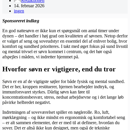
Redaktionen
14. februar 2026
ingen
Sponsoreret indlæg
En god nattesøvn er ikke kun et spørgsmål om antal timer under
dynen – det handler i høj grad om kvaliteten af søvnen. Netop derfor
er valget af seng og soveudstyr en essentiel del af enhver bolig, hvor
komfort og sundhed prioriteres. I takt med øget fokus på sund livsstil
og mental trivsel er søvn kommet i centrum, og det bør også
afspejles i måden, vi indretter hjemmet på.
Hvorfor søvn er vigtigere, end du tror
Søvn er en af de vigtigste søjler for både fysisk og mental sundhed.
Det er her, kroppen restituerer, hjernen bearbejder indtryk, og
immunforsvaret styrkes. Dårlig søvn kan føre til
koncentrationsbesvær, stress, nedsat arbejdsevne og i det lange løb
påvirke helbredet negativt.
Indretningen af soveværelset spiller en nøglerolle. Ro, luft,
mørklægning – og ikke mindst en ergonomisk og komfortabel seng
– er alt sammen elementer, der er med til at definere, hvordan du
sover. Det er altså ikke kun designet, men også de tekniske