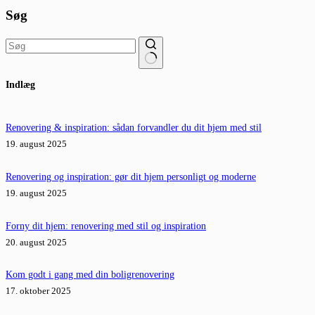
Søg
Ingen
Indlæg
resultater
Renovering & inspiration: sådan forvandler du dit hjem med stil
19. august 2025
Renovering og inspiration: gør dit hjem personligt og moderne
19. august 2025
Forny dit hjem: renovering med stil og inspiration
20. august 2025
Kom godt i gang med din boligrenovering
17. oktober 2025