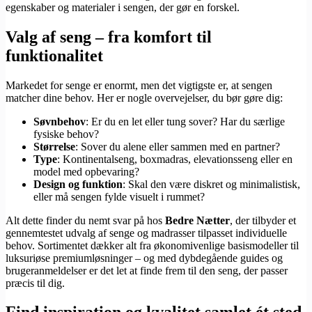
egenskaber og materialer i sengen, der gør en forskel.
Valg af seng – fra komfort til
funktionalitet
Markedet for senge er enormt, men det vigtigste er, at sengen
matcher dine behov. Her er nogle overvejelser, du bør gøre dig:
Søvnbehov
: Er du en let eller tung sover? Har du særlige
fysiske behov?
Størrelse
: Sover du alene eller sammen med en partner?
Type
: Kontinentalseng, boxmadras, elevationsseng eller en
model med opbevaring?
Design og funktion
: Skal den være diskret og minimalistisk,
eller må sengen fylde visuelt i rummet?
Alt dette finder du nemt svar på hos
Bedre Nætter
, der tilbyder et
gennemtestet udvalg af senge og madrasser tilpasset individuelle
behov. Sortimentet dækker alt fra økonomivenlige basismodeller til
luksuriøse premiumløsninger – og med dybdegående guides og
brugeranmeldelser er det let at finde frem til den seng, der passer
præcis til dig.