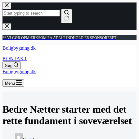
Fortsæt
til
indhold
Ingen
resultater
** VI GØR OPMÆRKSOM PÅ AT ALT INDHOLD ER SPONSORERET
Boligbygning.dk
KONTAKT
Søg
Boligbygning.dk
Menu
Bedre Nætter starter med det
rette fundament i soveværelset