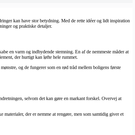
ger kan have stor betydning. Med de rette idéer og lidt inspiration
ninger og praktiske detaljer.
at skabe en varm og indbydende stemning. En af de nemmeste måder at
lement, der hurtigt kan løfte hele rummet.
og mønstre, og de fungerer som en rød tråd mellem boligens første
i indretningen, selvom det kan gøre en markant forskel. Overvej at
ske materialer, der er nemme at rengøre, men som samtidig giver et