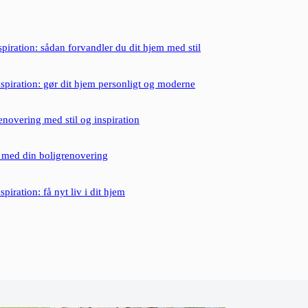
iration: sådan forvandler du dit hjem med stil
spiration: gør dit hjem personligt og moderne
enovering med stil og inspiration
 med din boligrenovering
piration: få nyt liv i dit hjem