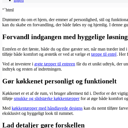
ingen
“`html
Drømmer du om et hjem, der emmer af personlighed, stil og funktional
kan du skabe en forvandling, der både føles ny og hjemlig. I denne guid
Forvandl indgangen med hyggelige løsning
Entréen er det første, både du og dine gæster ser, når man træder in
tilføje både komfort og æstetik er ved at vælge et
tæppe til entré
. Her 
Ved at investere i
ægte tæpper til entreen
får du et unikt udtryk, der u
indtryk og resten af indretningen.
Gør køkkenet personligt og funktionelt
Køkkenet er et af de rum, vi bruger allermest tid i. Derfor er det vigt
tilføje
smukke og slidstærke køkkentæpper
for at øge både komfort og
Med
køkkentæpper med håndlavede designs
kan du nemt tilføre farve
eksklusivt og hyggeligt look til rummet.
Lad detaljer gøre forskellen