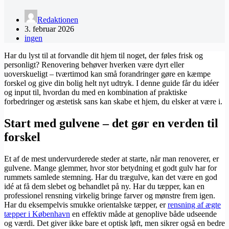
Redaktionen
3. februar 2026
ingen
Har du lyst til at forvandle dit hjem til noget, der føles frisk og
personligt? Renovering behøver hverken være dyrt eller
uoverskueligt – tværtimod kan små forandringer gøre en kæmpe
forskel og give din bolig helt nyt udtryk. I denne guide får du idéer
og input til, hvordan du med en kombination af praktiske
forbedringer og æstetisk sans kan skabe et hjem, du elsker at være i.
Start med gulvene – det gør en verden til
forskel
Et af de mest undervurderede steder at starte, når man renoverer, er
gulvene. Mange glemmer, hvor stor betydning et godt gulv har for
rummets samlede stemning. Har du trægulve, kan det være en god
idé at få dem slebet og behandlet på ny. Har du tæpper, kan en
professionel rensning virkelig bringe farver og mønstre frem igen.
Har du eksempelvis smukke orientalske tæpper, er
rensning af ægte
tæpper i København
en effektiv måde at genoplive både udseende
og værdi. Det giver ikke bare et optisk løft, men sikrer også en bedre