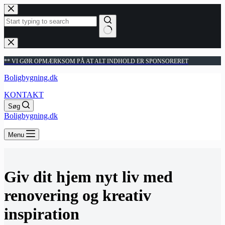
Fortsæt
til
indhold
Ingen
resultater
** VI GØR OPMÆRKSOM PÅ AT ALT INDHOLD ER SPONSORERET
Boligbygning.dk
KONTAKT
Søg
Boligbygning.dk
Menu
Giv dit hjem nyt liv med
renovering og kreativ
inspiration