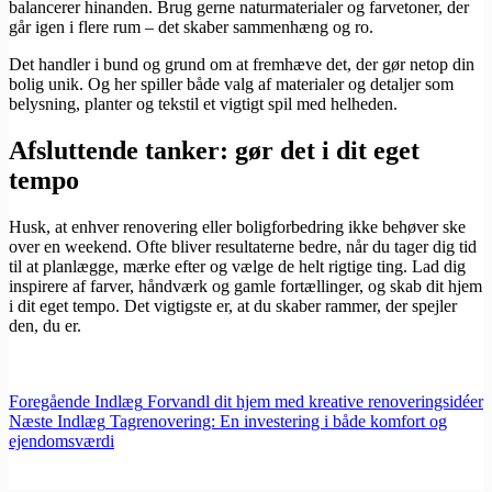
balancerer hinanden. Brug gerne naturmaterialer og farvetoner, der
går igen i flere rum – det skaber sammenhæng og ro.
Det handler i bund og grund om at fremhæve det, der gør netop din
bolig unik. Og her spiller både valg af materialer og detaljer som
belysning, planter og tekstil et vigtigt spil med helheden.
Afsluttende tanker: gør det i dit eget
tempo
Husk, at enhver renovering eller boligforbedring ikke behøver ske
over en weekend. Ofte bliver resultaterne bedre, når du tager dig tid
til at planlægge, mærke efter og vælge de helt rigtige ting. Lad dig
inspirere af farver, håndværk og gamle fortællinger, og skab dit hjem
i dit eget tempo. Det vigtigste er, at du skaber rammer, der spejler
den, du er.
Foregående
Indlæg
Forvandl dit hjem med kreative renoveringsidéer
Næste
Indlæg
Tagrenovering: En investering i både komfort og
ejendomsværdi