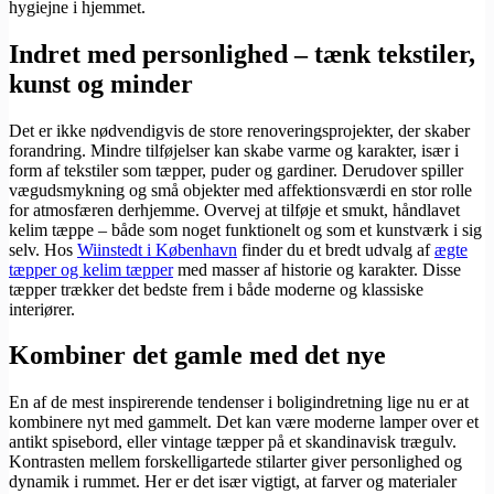
hygiejne i hjemmet.
Indret med personlighed – tænk tekstiler,
kunst og minder
Det er ikke nødvendigvis de store renoveringsprojekter, der skaber
forandring. Mindre tilføjelser kan skabe varme og karakter, især i
form af tekstiler som tæpper, puder og gardiner. Derudover spiller
vægudsmykning og små objekter med affektionsværdi en stor rolle
for atmosfæren derhjemme. Overvej at tilføje et smukt, håndlavet
kelim tæppe – både som noget funktionelt og som et kunstværk i sig
selv. Hos
Wiinstedt i København
finder du et bredt udvalg af
ægte
tæpper og kelim tæpper
med masser af historie og karakter. Disse
tæpper trækker det bedste frem i både moderne og klassiske
interiører.
Kombiner det gamle med det nye
En af de mest inspirerende tendenser i boligindretning lige nu er at
kombinere nyt med gammelt. Det kan være moderne lamper over et
antikt spisebord, eller vintage tæpper på et skandinavisk trægulv.
Kontrasten mellem forskelligartede stilarter giver personlighed og
dynamik i rummet. Her er det især vigtigt, at farver og materialer