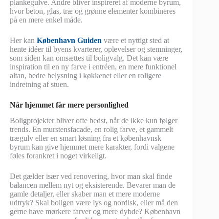
plankegulve. Andre bliver inspireret af moderne byrum,
hvor beton, glas, træ og grønne elementer kombineres
på en mere enkel måde.
Her kan
København Guiden
være et nyttigt sted at
hente idéer til byens kvarterer, oplevelser og stemninger,
som siden kan omsættes til boligvalg. Det kan være
inspiration til en ny farve i entréen, en mere funktionel
altan, bedre belysning i køkkenet eller en roligere
indretning af stuen.
Når hjemmet får mere personlighed
Boligprojekter bliver ofte bedst, når de ikke kun følger
trends. En murstensfacade, en rolig farve, et gammelt
trægulv eller en smart løsning fra et københavnsk
byrum kan give hjemmet mere karakter, fordi valgene
føles forankret i noget virkeligt.
Det gælder især ved renovering, hvor man skal finde
balancen mellem nyt og eksisterende. Bevarer man de
gamle detaljer, eller skaber man et mere moderne
udtryk? Skal boligen være lys og nordisk, eller må den
gerne have mørkere farver og mere dybde? København