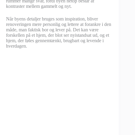
rummer mange svar, fordi byen netop består af
kontraster mellem gammelt og nyt.
Når byens detaljer bruges som inspiration, bliver
renoveringen mere personlig og lettere at forankre i den
måde, man faktisk bor og lever på. Det kan være
forskellen på et hjem, der blot ser nyistandsat ud, og et
hjem, der føles gennemtænkt, brugbart og levende i
hverdagen.