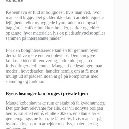
Annonce
København er fuld af boligidéer, hvis man ved, hvor
man skal kigge. Det gælder ikke kun i arkitekttegnede
lejligheder eller nybyggede byområder, men også i
baggårde, caféer, butikker, hoteller, parker og ældre
opgange, hvor materialer, lys og pladsudnyttelse spiller
sammen på interessante måder.
For den boliginteresserede kan en tur gennem byen
derfor blive mere end en oplevelse. Den kan give
konkrete idéer til renovering, indretning og små
forbedringer derhjemme. Mange af de løsninger, man
møder i hovedstaden, handler nemlig om at få mest
muligt ud af pladsen uden at gå på kompromis med
stemning og funktion.
Byens løsninger kan bruges i private hjem
Mange københavnske rum er skabt på få kvadratmeter.
Det gør dem relevante for alle, der vil udnytte boligen
bedre. En smal entré, et lille køkken, en altan eller en
gennemgangsstue kan ofte få nyt liv, hvis man ser på,
hvordan byens rum arbejder med lys, materialer og
opbevaring.