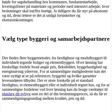
højde for sagsbehandling hos kommunen, fundamentarbejde,
leveringsfrister på materialer og perioder med intensivt arbejde, hvor
beslutninger skal træffes hurtigt. Jo tidligere du får styr på økonomi
og tid, desto lettere er det at undgå forsinkelser og
ekstraomkostninger.
Vælg type byggeri og samarbejdspartnere
Der findes flere byggemetoder, fra færdighuse og modulbyggeri til
individuelt tegnede boliger og elementbyggeri. Hver løsning har
forskellige fordele hvad angår pris, fleksibilitet, byggehastighed og
energimæssig ydeevne. For at sammenligne mulighederne kan det
være nyttigt at se på referencer, byggetid og hvilke garantier
leverandøren tilbyder. Der er store forskelle på et standard
færdighus, et elementbyggeri eller et individuelt tegnet hus, og for at
sammenligne fordelene ved hver løsning kan du bruge værktøjer til
planlæg dit nybyg
som en del af din beslutningsproces, så du får et
sammenligningsgrundlag mellem kvalitet, pris og tid.