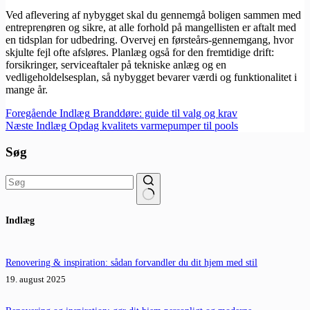
Ved aflevering af nybygget skal du gennemgå boligen sammen med
entreprenøren og sikre, at alle forhold på mangellisten er aftalt med
en tidsplan for udbedring. Overvej en førsteårs-gennemgang, hvor
skjulte fejl ofte afsløres. Planlæg også for den fremtidige drift:
forsikringer, serviceaftaler på tekniske anlæg og en
vedligeholdelsesplan, så nybygget bevarer værdi og funktionalitet i
mange år.
Foregående
Indlæg
Branddøre: guide til valg og krav
Næste
Indlæg
Opdag kvalitets varmepumper til pools
Søg
Ingen
Indlæg
resultater
Renovering & inspiration: sådan forvandler du dit hjem med stil
19. august 2025