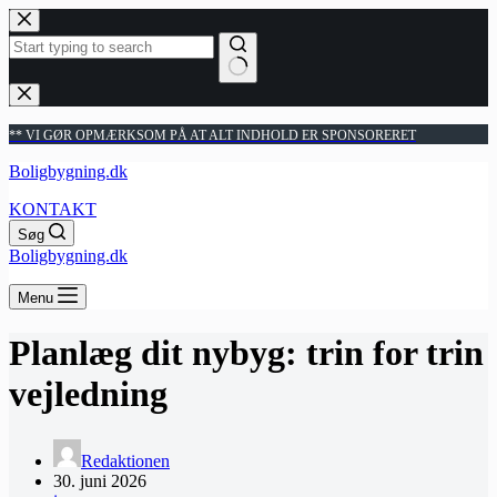
Fortsæt
til
indhold
Ingen
resultater
** VI GØR OPMÆRKSOM PÅ AT ALT INDHOLD ER SPONSORERET
Boligbygning.dk
KONTAKT
Søg
Boligbygning.dk
Menu
Planlæg dit nybyg: trin for trin
vejledning
Redaktionen
30. juni 2026