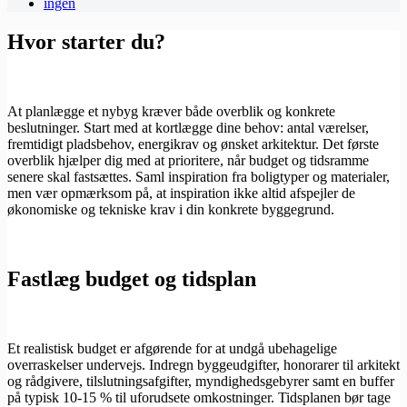
ingen
Hvor starter du?
At planlægge et nybyg kræver både overblik og konkrete
beslutninger. Start med at kortlægge dine behov: antal værelser,
fremtidigt pladsbehov, energikrav og ønsket arkitektur. Det første
overblik hjælper dig med at prioritere, når budget og tidsramme
senere skal fastsættes. Saml inspiration fra boligtyper og materialer,
men vær opmærksom på, at inspiration ikke altid afspejler de
økonomiske og tekniske krav i din konkrete byggegrund.
Fastlæg budget og tidsplan
Et realistisk budget er afgørende for at undgå ubehagelige
overraskelser undervejs. Indregn byggeudgifter, honorarer til arkitekt
og rådgivere, tilslutningsafgifter, myndighedsgebyrer samt en buffer
på typisk 10-15 % til uforudsete omkostninger. Tidsplanen bør tage