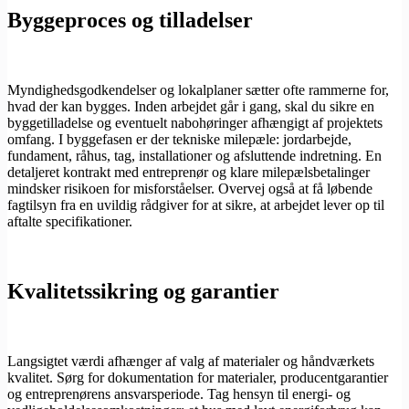
Byggeproces og tilladelser
Myndighedsgodkendelser og lokalplaner sætter ofte rammerne for,
hvad der kan bygges. Inden arbejdet går i gang, skal du sikre en
byggetilladelse og eventuelt nabohøringer afhængigt af projektets
omfang. I byggefasen er der tekniske milepæle: jordarbejde,
fundament, råhus, tag, installationer og afsluttende indretning. En
detaljeret kontrakt med entreprenør og klare milepælsbetalinger
mindsker risikoen for misforståelser. Overvej også at få løbende
fagtilsyn fra en uvildig rådgiver for at sikre, at arbejdet lever op til
aftalte specifikationer.
Kvalitetssikring og garantier
Langsigtet værdi afhænger af valg af materialer og håndværkets
kvalitet. Sørg for dokumentation for materialer, producentgarantier
og entreprenørens ansvarsperiode. Tag hensyn til energi- og