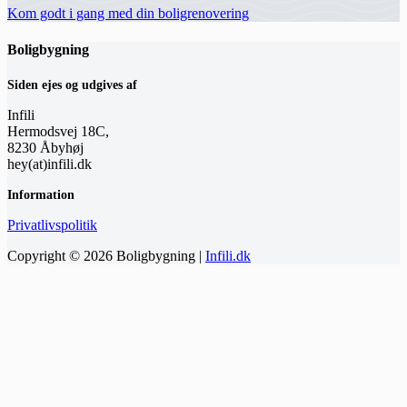
Kom godt i gang med din boligrenovering
Boligbygning
Siden ejes og udgives af
Infili
Hermodsvej 18C,
8230 Åbyhøj
hey(at)infili.dk
Information
Privatlivspolitik
Copyright © 2026 Boligbygning |
Infili.dk