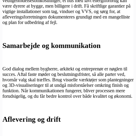
vedligeholdelsesomkostninger; et hus med lavt energiforbrug kan
være dyrere at bygge, men billigere i drift. Få skriftlige garantier på
vigtige installationer som tag, vinduer og VVS, og sørg for, at
afleveringsforretningen dokumenteres grundigt med en mangelliste
og plan for udbedring af fejl.
Samarbejde og kommunikation
God dialog mellem bygherre, arkitekt og entreprenør er nøglen til
succes. Aftal faste møder og beslutningsfrister, så alle parter ved,
hvornår valg skal træffes. Brug visuelle værktøjer som plantegninger
og 3D-visualiseringer til at undgå misforståelser omkring finish og
funktion. Når kommunikationen fungerer, bliver processen mere
forudsigelig, og du får bedre kontrol over både kvalitet og økonomi.
Aflevering og drift