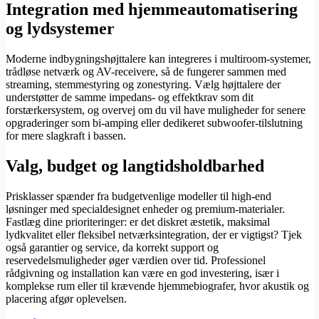
Integration med hjemmeautomatisering
og lydsystemer
Moderne indbygningshøjttalere kan integreres i multiroom-systemer,
trådløse netværk og AV-receivere, så de fungerer sammen med
streaming, stemmestyring og zonestyring. Vælg højttalere der
understøtter de samme impedans- og effektkrav som dit
forstærkersystem, og overvej om du vil have muligheder for senere
opgraderinger som bi-amping eller dedikeret subwoofer-tilslutning
for mere slagkraft i bassen.
Valg, budget og langtidsholdbarhed
Prisklasser spænder fra budgetvenlige modeller til high-end
løsninger med specialdesignet enheder og premium-materialer.
Fastlæg dine prioriteringer: er det diskret æstetik, maksimal
lydkvalitet eller fleksibel netværksintegration, der er vigtigst? Tjek
også garantier og service, da korrekt support og
reservedelsmuligheder øger værdien over tid. Professionel
rådgivning og installation kan være en god investering, især i
komplekse rum eller til krævende hjemmebiografer, hvor akustik og
placering afgør oplevelsen.