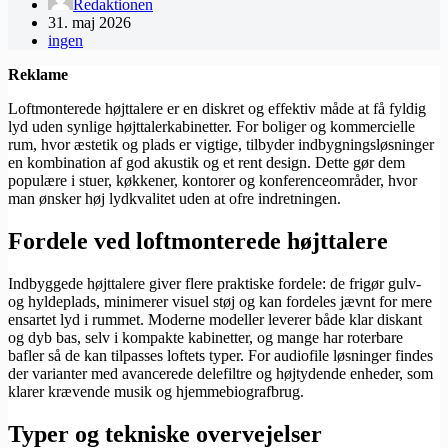
Redaktionen
31. maj 2026
ingen
Reklame
Loftmonterede højttalere er en diskret og effektiv måde at få fyldig
lyd uden synlige højttalerkabinetter. For boliger og kommercielle
rum, hvor æstetik og plads er vigtige, tilbyder indbygningsløsninger
en kombination af god akustik og et rent design. Dette gør dem
populære i stuer, køkkener, kontorer og konferenceområder, hvor
man ønsker høj lydkvalitet uden at ofre indretningen.
Fordele ved loftmonterede højttalere
Indbyggede højttalere giver flere praktiske fordele: de frigør gulv-
og hyldeplads, minimerer visuel støj og kan fordeles jævnt for mere
ensartet lyd i rummet. Moderne modeller leverer både klar diskant
og dyb bas, selv i kompakte kabinetter, og mange har roterbare
bafler så de kan tilpasses loftets typer. For audiofile løsninger findes
der varianter med avancerede delefiltre og højtydende enheder, som
klarer krævende musik og hjemmebiografbrug.
Typer og tekniske overvejelser