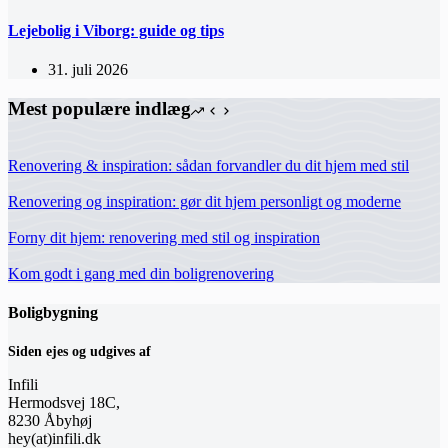
Lejebolig i Viborg: guide og tips
31. juli 2026
Mest populære indlæg
Renovering & inspiration: sådan forvandler du dit hjem med stil
Renovering og inspiration: gør dit hjem personligt og moderne
Forny dit hjem: renovering med stil og inspiration
Kom godt i gang med din boligrenovering
Boligbygning
Siden ejes og udgives af
Infili
Hermodsvej 18C,
8230 Åbyhøj
hey(at)infili.dk