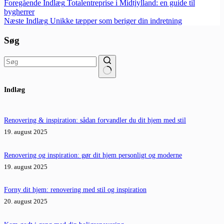
Foregående
Indlæg
Totalentreprise i Midtjylland: en guide til
bygherrer
Næste
Indlæg
Unikke tæpper som beriger din indretning
Søg
Ingen
Indlæg
resultater
Renovering & inspiration: sådan forvandler du dit hjem med stil
19. august 2025
Renovering og inspiration: gør dit hjem personligt og moderne
19. august 2025
Forny dit hjem: renovering med stil og inspiration
20. august 2025