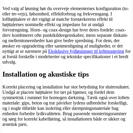
Ved valg af løsning bør du overveje elementernes konfiguration (to-
eller tre-vejs), følsomhed, effektforbrug og frekvensgang. I
lofthøjttalere er det vigtigt at matche forstærkerens effekt til
højttalernes nominelle effekt og impedans for at undgå
forvrængning. Horn- og coax-design har hver deres fordele: coax-
drev kombinerer ofte punktkildeegenskaber, mens separate diskant-
og mellemtoneenheder kan give bedre spredning. For dem, der
ønsker en opgradering eller sammenligning af muligheder, er det
nyttigt at se nærmere på
Eksklusive lydløsninger til loftmontering
for
at forstå forskelle i modelserier og tekniske specifikationer i et bredt
udvalg.
Installation og akustiske tips
Korrekt placering og installation har stor betydning for slutresultatet.
Undgå at placere højttalere for tæt på hjørner, og fordel dem
symmetrisk i rummet for homogen dækning. Tænk også over loftets
materiale: gips, beton og træ påvirker lydens udbredelse forskelligt,
og i nogle tilfælde kan isolering eller dæmpningsmateriale bag
enheden forbedre lydkvaliteten. Brug passende monteringsrammer
og sørg for korrekt kabelføring, så installationen både er sikker og
æstetisk pæn.