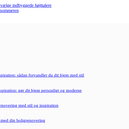
r vælge indbyggede højttalere
m sommeren
iration: sådan forvandler du dit hjem med stil
spiration: gør dit hjem personligt og moderne
enovering med stil og inspiration
 med din boligrenovering