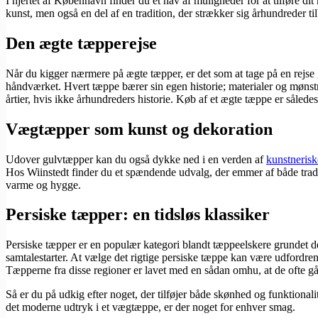
I hjertet af København finder du et hav af muligheder for at tilføre dit
kunst, men også en del af en tradition, der strækker sig århundreder ti
Den ægte tæpperejse
Når du kigger nærmere på ægte tæpper, er det som at tage på en rejse
håndværket. Hvert tæppe bærer sin egen historie; materialer og mønst
årtier, hvis ikke århundreders historie. Køb af et ægte tæppe er således
Vægtæpper som kunst og dekoration
Udover gulvtæpper kan du også dykke ned i en verden af
kunstneris
Hos Wiinstedt finder du et spændende udvalg, der emmer af både tradi
varme og hygge.
Persiske tæpper: en tidsløs klassiker
Persiske tæpper er en populær kategori blandt tæppeelskere grundet de
samtalestarter. At vælge det rigtige persiske tæppe kan være udfordren
Tæpperne fra disse regioner er lavet med en sådan omhu, at de ofte går 
Så er du på udkig efter noget, der tilføjer både skønhed og funktionali
det moderne udtryk i et vægtæppe, er der noget for enhver smag.