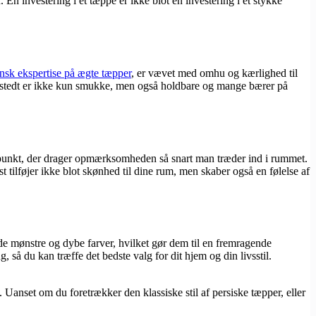
 En investering i et tæppe er ikke blot en investering i et stykke
nsk ekspertise på ægte tæpper
, er vævet med omhu og kærlighed til
iinstedt er ikke kun smukke, men også holdbare og mange bærer på
spunkt, der drager opmærksomheden så snart man træder ind i rummet.
ilføjer ikke blot skønhed til dine rum, men skaber også en følelse af
de mønstre og dybe farver, hvilket gør dem til en fremragende
så du kan træffe det bedste valg for dit hjem og din livsstil.
. Uanset om du foretrækker den klassiske stil af persiske tæpper, eller