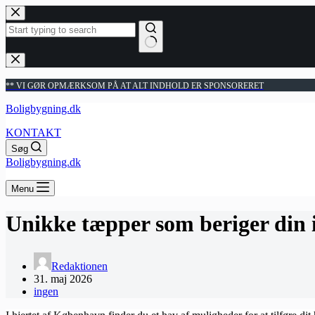
Fortsæt
til
indhold
Ingen
resultater
** VI GØR OPMÆRKSOM PÅ AT ALT INDHOLD ER SPONSORERET
Boligbygning.dk
KONTAKT
Søg
Boligbygning.dk
Menu
Unikke tæpper som beriger din 
Redaktionen
31. maj 2026
ingen