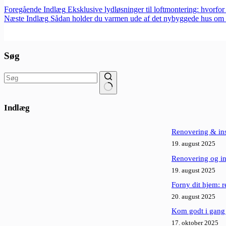
Foregående
Indlæg
Eksklusive lydløsninger til loftmontering: hvorfo
Næste
Indlæg
Sådan holder du varmen ude af det nybyggede hus o
Søg
Ingen
resultater
Indlæg
Renovering & insp
19. august 2025
Renovering og in
19. august 2025
Forny dit hjem: r
20. august 2025
Kom godt i gang
17. oktober 2025