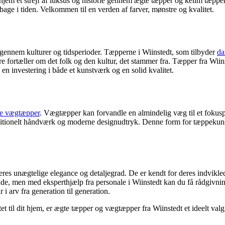
 hjem et strejf af luksus og historie gennem ægte tæpper og kelim tæpper.
lbage i tiden. Velkommen til en verden af farver, mønstre og kvalitet.
 gennem kulturer og tidsperioder. Tæpperne i Wiinstedt, som tilbyder
da
re fortæller om det folk og den kultur, det stammer fra. Tæpper fra W
 en investering i både et kunstværk og en solid kvalitet.
ke vægtæpper
. Vægtæpper kan forvandle en almindelig væg til et foku
tionelt håndværk og moderne designudtryk. Denne form for tæppekunst t
res unægtelige elegance og detaljegrad. De er kendt for deres indvikle
de, men med eksperthjælp fra personale i Wiinstedt kan du få rådgivning, 
i arv fra generation til generation.
tet til dit hjem, er ægte tæpper og vægtæpper fra Wiinstedt et ideelt valg