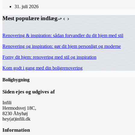
31. juli 2026
Mest populære indlæg
Renovering & inspiration: sådan forvandler du dit hjem med stil
Renovering og inspiration: gør dit hjem personligt og moderne
Forny dit hjem: renovering med stil og inspiration
Kom godt i gang med din boligrenovering
Boligbygning
Siden ejes og udgives af
Infili
Hermodsvej 18C,
8230 Åbyhøj
hey(at)infili.dk
Information